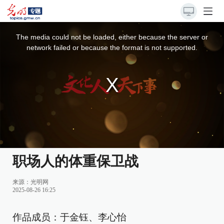
This
is
a
The media could not be loaded, either because the server or
modal
window.
network failed or because the format is not supported.
职场人的体重保卫战
来源：
光明网
2025-08-26 16:25
作品成员：于金钰、李心怡