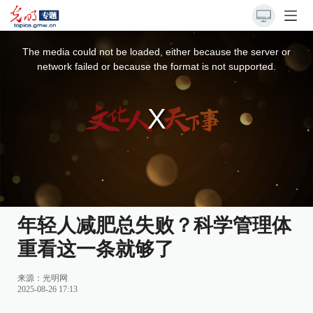
This
is
a
The media could not be loaded, either because the server or
modal
window.
network failed or because the format is not supported.
年轻人减肥总失败？科学管理体
重看这一条就够了
来源：
光明网
2025-08-26 17:13