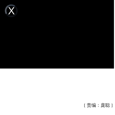
Video
Player
is
loading.
[
责编：庞聪
]