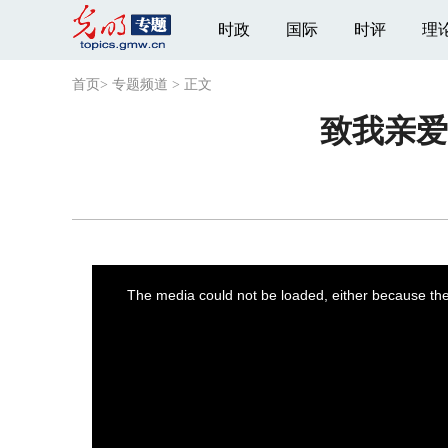
时政
国际
时评
理
首页
>
专题频道
>
正文
致我亲爱
This
is
a
The media could not be loaded, either because the 
modal
window.