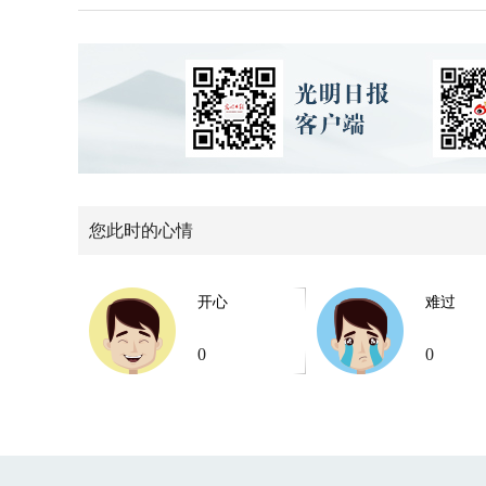
您此时的心情
开心
难过
0
0