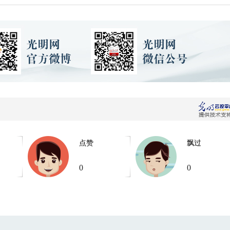
点赞
飘过
0
0