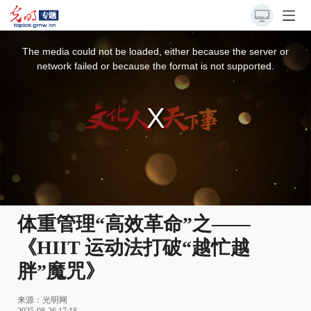
This
is
a
The media could not be loaded, either because the server or
modal
window.
network failed or because the format is not supported.
体重管理“高效革命”之——
《HIIT 运动法打破“越忙越
胖”魔咒》
来源：
光明网