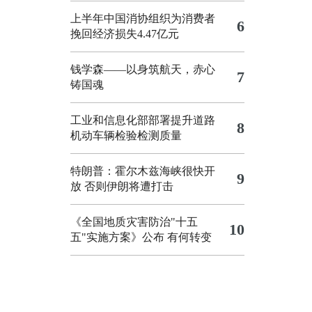
上半年中国消协组织为消费者
6
挽回经济损失4.47亿元
钱学森——以身筑航天，赤心
7
铸国魂
工业和信息化部部署提升道路
8
机动车辆检验检测质量
特朗普：霍尔木兹海峡很快开
9
放 否则伊朗将遭打击
《全国地质灾害防治"十五
10
五"实施方案》公布 有何转变