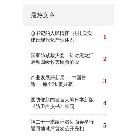
最热文章
总书记的人民情怀|“扎扎实实
1
建设现代化产业体系”
国家防减救灾委：针对黑龙江
2
启动四级救灾应急响应
产业发展开新局丨“中国智
3
造”：通全球 促共赢
国防部新闻发言人就日本新版
4
《防卫白皮书》答问
神二十一乘组记者见面会举行
5
返回地球后首次公开亮相