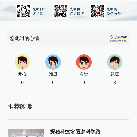
您此时的心情
开心
难过
点赞
飘过
0
0
0
3
推荐阅读
探秘科技馆 逐梦科学路