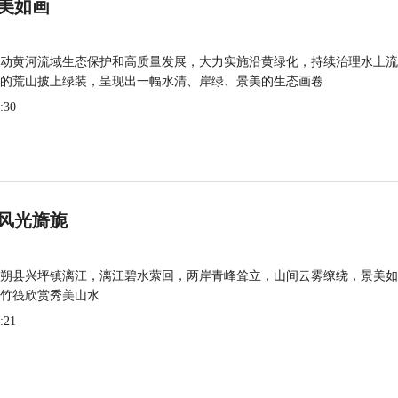
美如画
动黄河流域生态保护和高质量发展，大力实施沿黄绿化，持续治理水土流
的荒山披上绿装，呈现出一幅水清、岸绿、景美的生态画卷
:30
风光旖旎
朔县兴坪镇漓江，漓江碧水萦回，两岸青峰耸立，山间云雾缭绕，景美如
竹筏欣赏秀美山水
:21