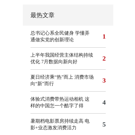
最热文章
总书记心系全民健身
学懂弄
1
通做实党的创新理论
上半年我国经营主体结构持续
2
优化
7月数据向新向好
夏日经济乘“热”而上 消费市场
3
向“新”而行
体验式消费带热运动相机
这
4
样的中国怎一个酷字了得
暑期档电影票房持续走高 电
5
影+业态激发消费活力