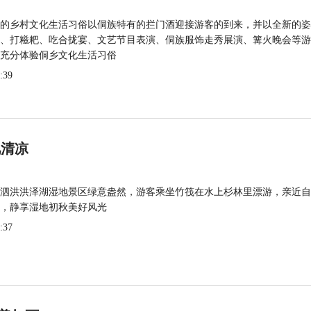
的乡村文化生活习俗以侗族特有的拦门酒迎接游客的到来，并以全新的姿
、打糍粑、吃合拢宴、文艺节目表演、侗族服饰走秀展演、篝火晚会等游
充分体验侗乡文化生活习俗
:39
觅清凉
泗洪洪泽湖湿地景区绿意盎然，游客乘坐竹筏在水上杉林里漂游，亲近自
，静享湿地初秋美好风光
:37