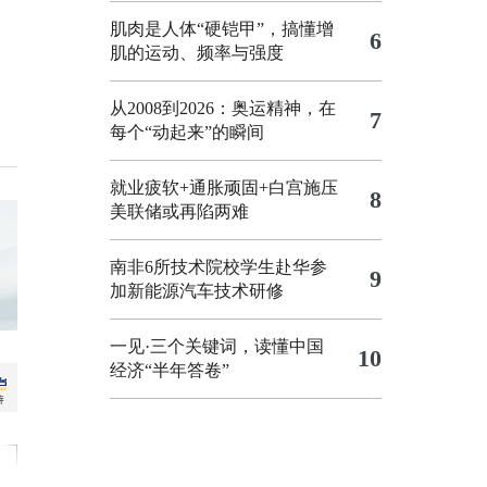
肌肉是人体“硬铠甲”，搞懂增
6
肌的运动、频率与强度
从2008到2026：奥运精神，在
7
每个“动起来”的瞬间
就业疲软+通胀顽固+白宫施压
8
美联储或再陷两难
南非6所技术院校学生赴华参
9
加新能源汽车技术研修
一见·三个关键词，读懂中国
10
经济“半年答卷”