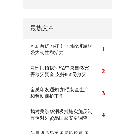
最热文章
向新向优向好！中国经济展现
1
强大韧性和活力
两部门预拨3.3亿中央自然灾
2
害救灾资金 支持8省份救灾
全总印发通知 加强安全生产
3
和劳动保护工作
我对美涉华消极措施实施反制
4
首例对外贸易国家安全调查
信息战凸显美伊局势胶着
伊