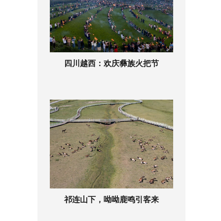
四川越西：欢庆彝族火把节
祁连山下，呦呦鹿鸣引客来