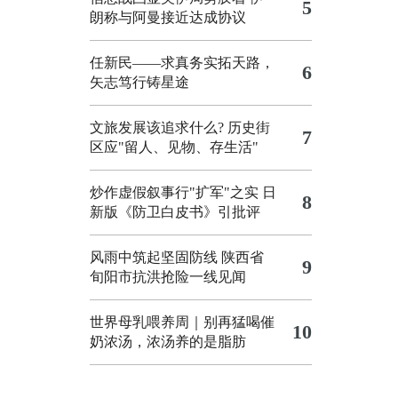
5
朗称与阿曼接近达成协议
任新民——求真务实拓天路，
6
矢志笃行铸星途
文旅发展该追求什么?
历史街
7
区应"留人、见物、存生活"
炒作虚假叙事行"扩军"之实
日
8
新版《防卫白皮书》引批评
风雨中筑起坚固防线 陕西省
9
旬阳市抗洪抢险一线见闻
世界母乳喂养周｜别再猛喝催
10
奶浓汤，浓汤养的是脂肪