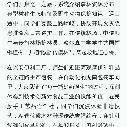
学们开启巡山之旅，系统介绍森林资源分布、
典型树种生态特征及野生动物保护知识。巡山
途中，同学们克服山路崎岖，协助开展火灾隐
患排查和日常巡护工作。在传旗林场，中传师
生与传旗林场护林员、察尔森中学学生共同挥
锹植树，共植北疆“传旗林”，架起校地连心桥。
在兴安伊利工厂，师生们近距离观摩伊利乳品
的全链路生产包装，在自动化的无菌包装车间
里，大家见证了“每一瓶好奶诞生”的过程，深刻
体会到技术创新对食品工业的赋能价值。在民
族手工艺品合作社，同学们沉浸体验非遗技
艺，精选优质木材雕琢传统吉祥纹样，穿针引
线缝制皮具配饰，在榫卯拼接与刀刻雕琢中，