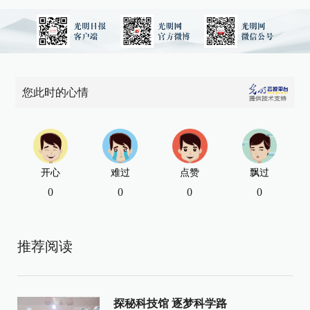
您此时的心情
开心
难过
点赞
飘过
0
0
0
0
推荐阅读
探秘科技馆 逐梦科学路