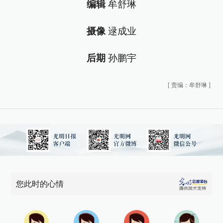
编辑
牟舒琳
摄像
逯成业
后期
孙鹏宇
[
责编：牟舒琳
]
您此时的心情