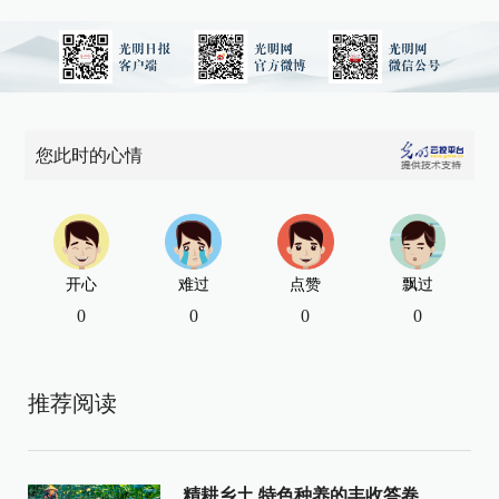
您此时的心情
开心
难过
点赞
飘过
0
0
0
0
推荐阅读
精耕乡土 特色种养的丰收答卷