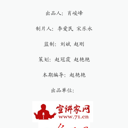
出品人：肖峻峰
制片人：李爱民 宋乐永
监制：刘斌 赵刚
策划：赵冠霞 赵艳艳
本期编导：赵艳艳
出品单位：