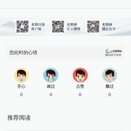
您此时的心情
开心
难过
点赞
飘过
0
0
0
0
推荐阅读