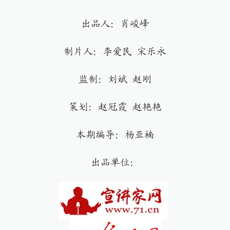
出品人：肖峻峰
制片人：李爱民 宋乐永
监制：刘斌 赵刚
策划：赵冠霞 赵艳艳
本期编导：杨亚楠
出品单位：