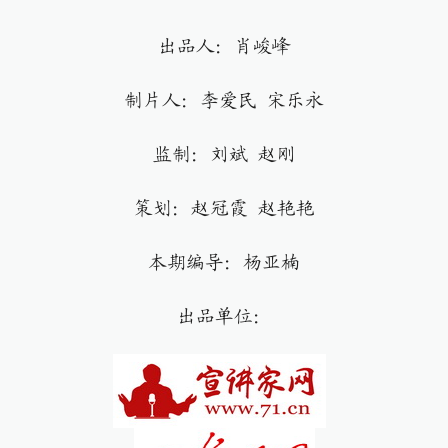
出品人：肖峻峰
制片人：李爱民 宋乐永
监制：刘斌 赵刚
策划：赵冠霞 赵艳艳
本期编导：杨亚楠
出品单位：