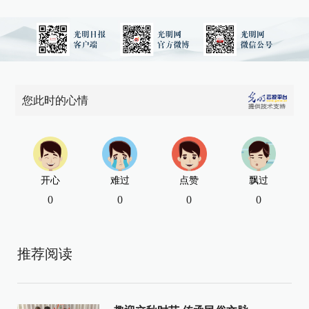
您此时的心情
开心
难过
点赞
飘过
0
0
0
0
推荐阅读