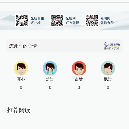
您此时的心情
开心
难过
点赞
飘过
0
0
0
0
推荐阅读