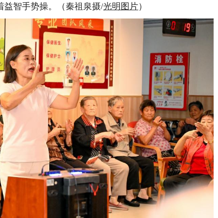
着益智手势操。（秦祖泉摄/
光明图片
）