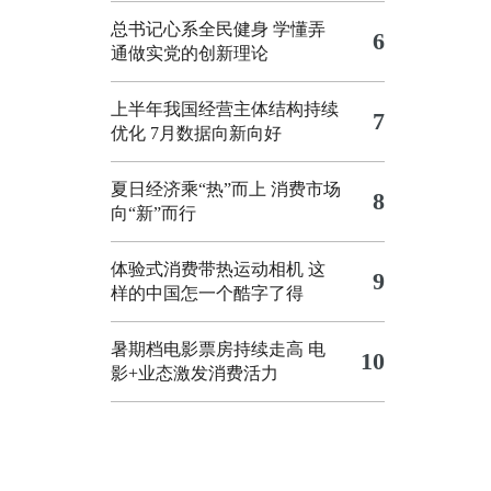
总书记心系全民健身
学懂弄
6
通做实党的创新理论
上半年我国经营主体结构持续
7
优化
7月数据向新向好
夏日经济乘“热”而上 消费市场
8
向“新”而行
体验式消费带热运动相机
这
9
样的中国怎一个酷字了得
暑期档电影票房持续走高 电
10
影+业态激发消费活力