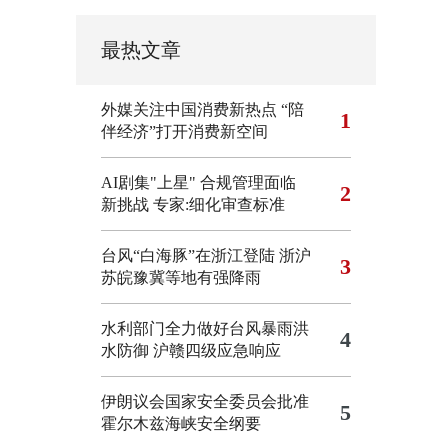
最热文章
外媒关注中国消费新热点 “陪
1
伴经济”打开消费新空间
AI剧集"上星" 合规管理面临
2
新挑战 专家:细化审查标准
台风“白海豚”在浙江登陆
浙沪
3
苏皖豫冀等地有强降雨
水利部门全力做好台风暴雨洪
4
水防御
沪赣四级应急响应
伊朗议会国家安全委员会批准
5
霍尔木兹海峡安全纲要