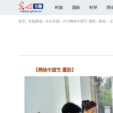
时政
国际
时评
理
首页
>
专题频道
>
文化专题
>
2025网络中国节·重阳
>
要闻
>
【
网络中国节·重阳
】