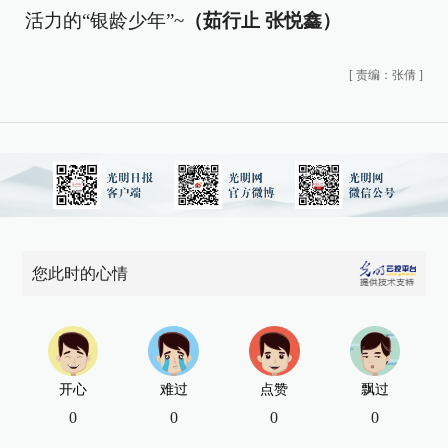
活力的“银龄少年”~
（茹行止 张悦鑫）
[
责编：张倩
]
您此时的心情
开心
难过
点赞
飘过
0
0
0
0