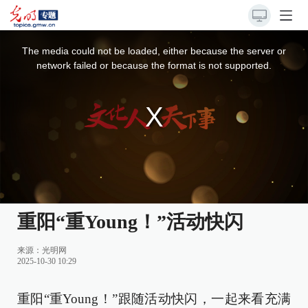
This
is
a
The media could not be loaded, either because the server or
modal
window.
network failed or because the format is not supported.
重阳“重Young！”活动快闪
来源：
光明网
2025-10-30 10:29
重阳“重Young！”跟随活动快闪，一起来看充满