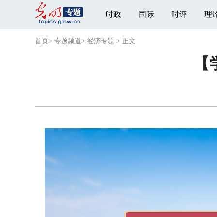
时政
国际
时评
理
首页
>
专题频道
>
经济专题
>
正文
【