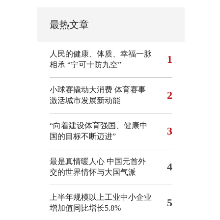
最热文章
人民的健康、体质、幸福一脉
1
相承
“宁可十防九空”
小球赛撬动大消费 体育赛事
2
激活城市发展新动能
“向着建设体育强国、健康中
3
国的目标不断迈进”
最是真情暖人心 中国元首外
4
交的世界情怀与大国气派
上半年规模以上工业中小企业
5
增加值同比增长5.8%