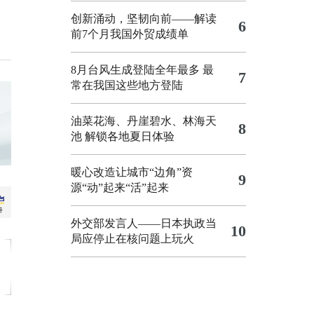
创新涌动，坚韧向前——解读
6
前7个月我国外贸成绩单
8月台风生成登陆全年最多 最
7
常在我国这些地方登陆
油菜花海、丹崖碧水、林海天
8
池 解锁各地夏日体验
暖心改造让城市“边角”资
9
源“动”起来“活”起来
外交部发言人——日本执政当
10
局应停止在核问题上玩火