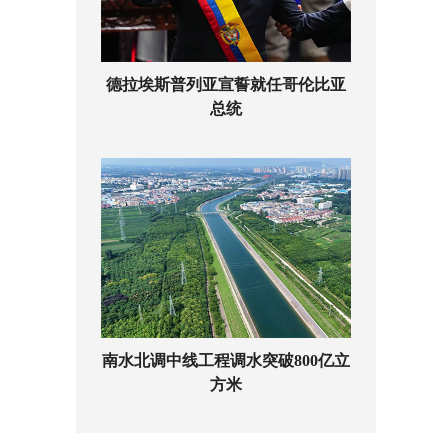
德拉埃斯普列亚宣誓就任哥伦比亚
总统
南水北调中线工程调水突破800亿立
方米