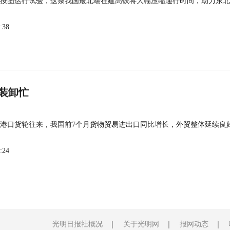
按图运行试验，这条我国最北端在建高铁将大幅压缩通行时间，助力东北
:38
装卸忙
港口货轮往来，我国前7个月货物贸易进出口同比增长，外贸整体延续良
:24
光明日报社概况
关于光明网
报网动态