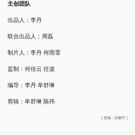
主创团队
出品人：李丹
联合出品人：周磊
制片人：李丹 何雨霏
监制：何佳云 任波
编导：李丹 牟舒琳
剪辑：牟舒琳 陈祎
[
责编：孙鹏宇
]