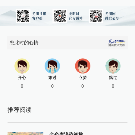
您此时的心情
开心
难过
点赞
飘过
0
0
0
0
推荐阅读
金色麦浪染初秋