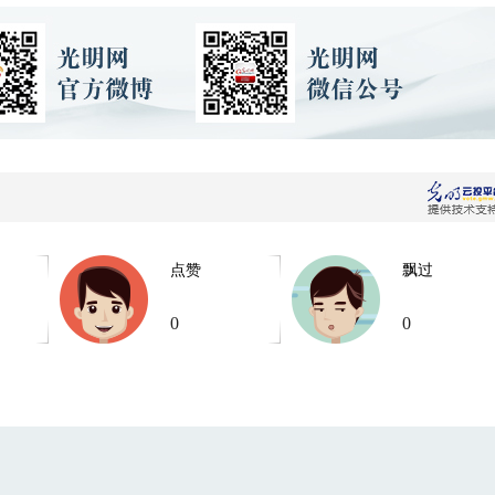
点赞
飘过
0
0