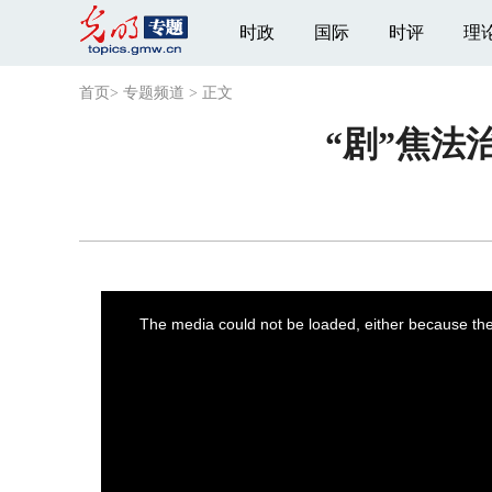
时政
国际
时评
理
首页
>
专题频道
>
正文
“剧”焦法
This
is
a
The media could not be loaded, either because the 
modal
window.