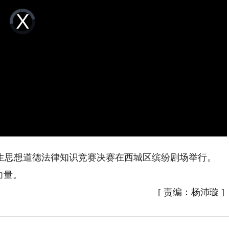
Video
Player
is
loading.
生思想道德法律知识竞赛决赛在西城区缤纷剧场举行。
力量。
[
责编：杨沛璇
]