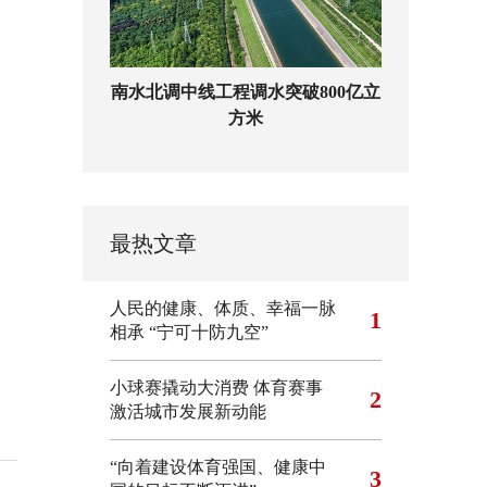
南水北调中线工程调水突破800亿立
方米
最热文章
人民的健康、体质、幸福一脉
1
相承
“宁可十防九空”
小球赛撬动大消费 体育赛事
2
激活城市发展新动能
“向着建设体育强国、健康中
3