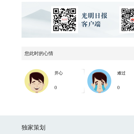
您此时的心情
开心
难过
0
0
独家策划