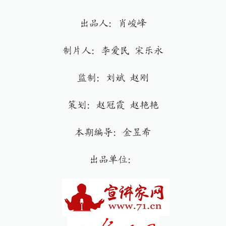
出品人：肖峻峰
制片人：李爱民 宋乐永
监制：刘斌 赵刚
策划：赵冠霞 赵艳艳
本期编导：金昱希
出品单位：