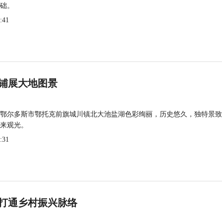
础。
:41
铺展大地图景
鄂尔多斯市鄂托克前旗城川镇北大池盐湖色彩绚丽，历史悠久，独特景致
来观光。
:31
打通乡村振兴脉络