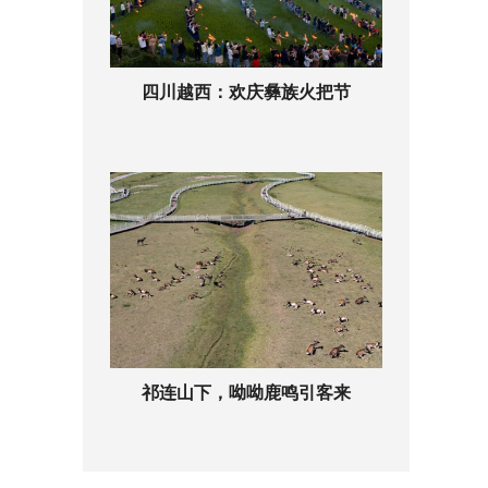
四川越西：欢庆彝族火把节
祁连山下，呦呦鹿鸣引客来