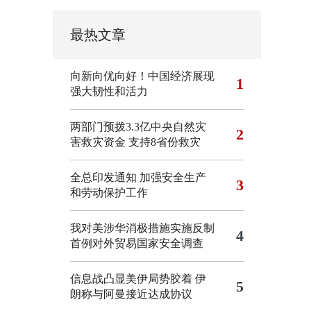
最热文章
向新向优向好！中国经济展现
1
强大韧性和活力
两部门预拨3.3亿中央自然灾
2
害救灾资金 支持8省份救灾
全总印发通知 加强安全生产
3
和劳动保护工作
我对美涉华消极措施实施反制
4
首例对外贸易国家安全调查
信息战凸显美伊局势胶着
伊
5
朗称与阿曼接近达成协议