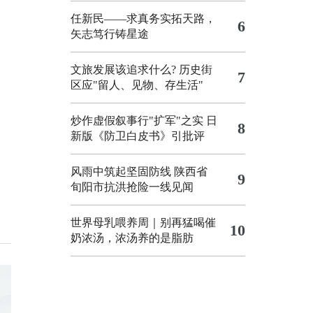
任新民——求真务实拓天路，
6
矢志笃行铸星途
文旅发展该追求什么?
历史街
7
区应"留人、见物、存生活"
炒作虚假叙事行"扩军"之实
日
8
新版《防卫白皮书》引批评
风雨中筑起坚固防线 陕西省
9
旬阳市抗洪抢险一线见闻
世界母乳喂养周｜别再猛喝催
10
奶浓汤，浓汤养的是脂肪