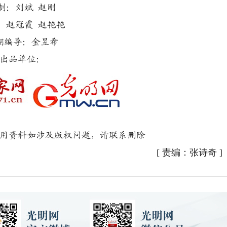
制：刘斌 赵刚
：赵冠霞 赵艳艳
期编导：金昱希
出品单位：
用资料如涉及版权问题，请联系删除
[
责编：张诗奇
]