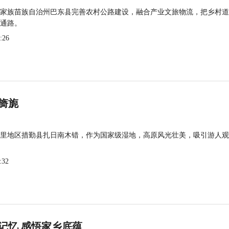
家族苗族自治州巴东县完善农村公路建设，融合产业文旅物流，把乡村道
通路。
:26
旖旎
里地区措勤县扎日南木错，作为国家级湿地，高原风光壮美，吸引游人观
:32
记忆 感悟家乡底蕴