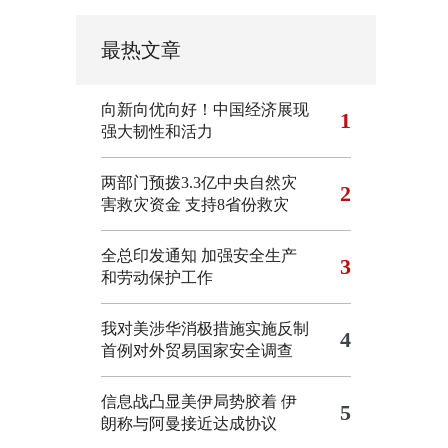
最热文章
向新向优向好！中国经济展现
1
强大韧性和活力
两部门预拨3.3亿中央自然灾
2
害救灾资金 支持8省份救灾
全总印发通知 加强安全生产
3
和劳动保护工作
我对美涉华消极措施实施反制
4
首例对外贸易国家安全调查
信息战凸显美伊局势胶着
伊
5
朗称与阿曼接近达成协议