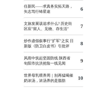
任新民——求真务实拓天路，
6
矢志笃行铸星途
文旅发展该追求什么?
历史街
7
区应"留人、见物、存生活"
炒作虚假叙事行"扩军"之实
日
8
新版《防卫白皮书》引批评
风雨中筑起坚固防线 陕西省
9
旬阳市抗洪抢险一线见闻
世界母乳喂养周｜别再猛喝催
10
奶浓汤，浓汤养的是脂肪