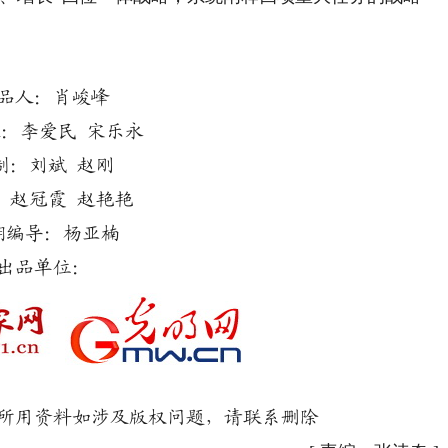
品人：肖峻峰
：李爱民 宋乐永
制：刘斌 赵刚
：赵冠霞 赵艳艳
期编导：杨亚楠
出品单位：
用资料如涉及版权问题，请联系删除