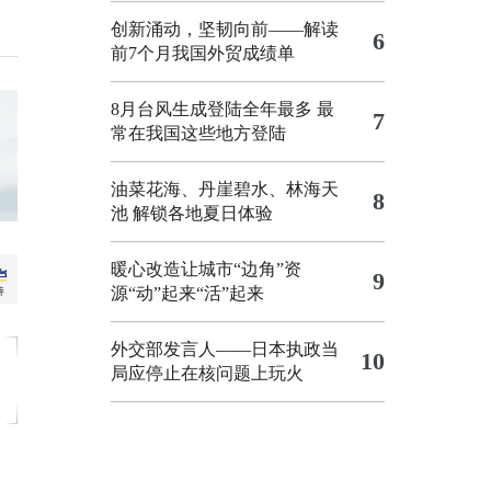
创新涌动，坚韧向前——解读
6
前7个月我国外贸成绩单
8月台风生成登陆全年最多 最
7
常在我国这些地方登陆
油菜花海、丹崖碧水、林海天
8
池 解锁各地夏日体验
暖心改造让城市“边角”资
9
源“动”起来“活”起来
外交部发言人——日本执政当
10
局应停止在核问题上玩火