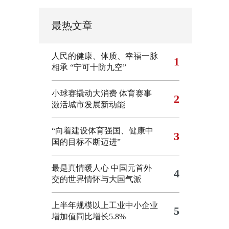
最热文章
人民的健康、体质、幸福一脉
1
相承
“宁可十防九空”
小球赛撬动大消费 体育赛事
2
激活城市发展新动能
“向着建设体育强国、健康中
3
国的目标不断迈进”
最是真情暖人心 中国元首外
4
交的世界情怀与大国气派
上半年规模以上工业中小企业
5
增加值同比增长5.8%