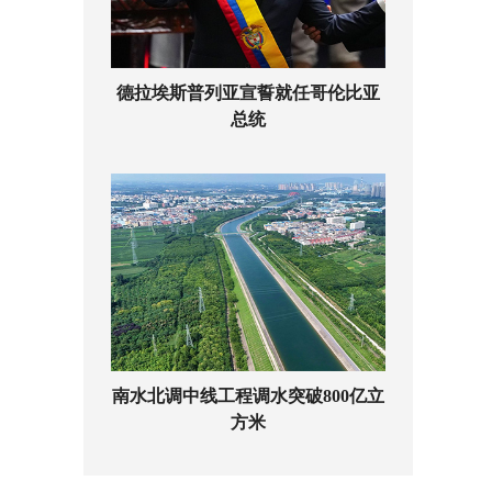
德拉埃斯普列亚宣誓就任哥伦比亚
总统
南水北调中线工程调水突破800亿立
方米