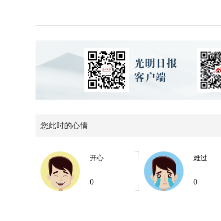
您此时的心情
开心
难过
0
0