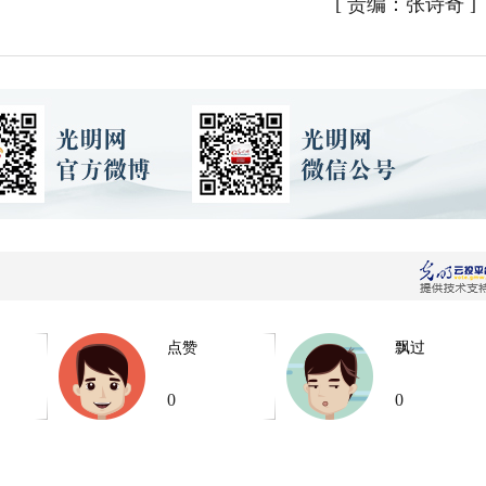
[
责编：张诗奇
]
点赞
飘过
0
0