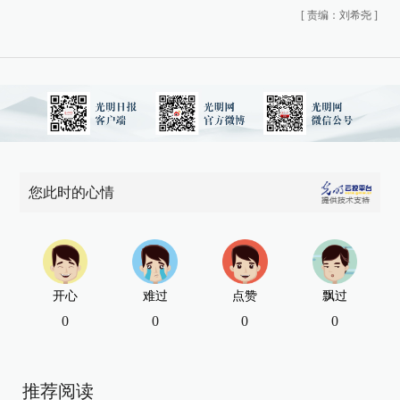
[
责编：刘希尧
]
您此时的心情
开心
难过
点赞
飘过
0
0
0
0
推荐阅读