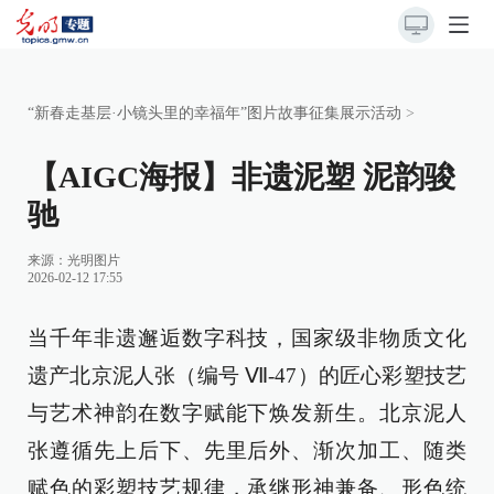
“新春走基层·小镜头里的幸福年”图片故事征集展示活动
>
【AIGC海报】非遗泥塑 泥韵骏
驰
来源：
光明图片
2026-02-12 17:55
当千年非遗邂逅数字科技，国家级非物质文化
遗产北京泥人张（编号 Ⅶ-47）的匠心彩塑技艺
与艺术神韵在数字赋能下焕发新生。北京泥人
张遵循先上后下、先里后外、渐次加工、随类
赋色的彩塑技艺规律，承继形神兼备、形色统