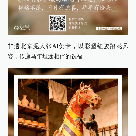
非遗北京泥人张AI贺卡，以彩塑红骏踏花风
姿，传递马年坦途相伴的祝福。