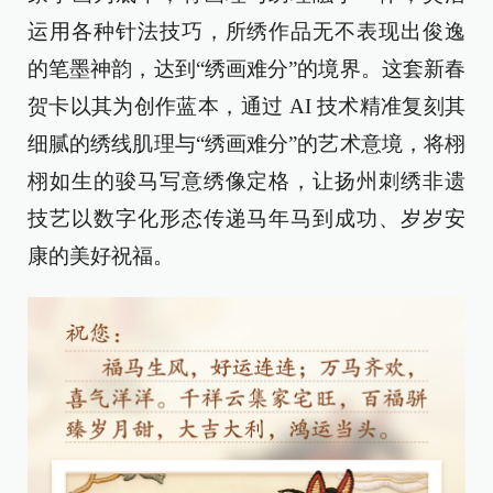
运用各种针法技巧，所绣作品无不表现出俊逸
的笔墨神韵，达到“绣画难分”的境界。这套新春
贺卡以其为创作蓝本，通过 AI 技术精准复刻其
细腻的绣线肌理与“绣画难分”的艺术意境，将栩
栩如生的骏马写意绣像定格，让扬州刺绣非遗
技艺以数字化形态传递马年马到成功、岁岁安
康的美好祝福。