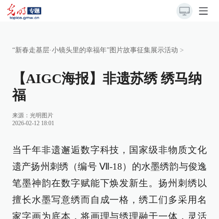
“新春走基层·小镜头里的幸福年”图片故事征集展示活动
>
【AIGC海报】非遗苏绣 绣马纳
福
来源：
光明图片
2026-02-12 18:01
当千年非遗邂逅数字科技，国家级非物质文化
遗产扬州刺绣（编号 Ⅶ-18）的水墨绣韵与俊逸
笔墨神韵在数字赋能下焕发新生。扬州刺绣以
擅长水墨写意绣而自成一格，绣工们多采用名
家字画为底本，将画理与绣理融于一体，灵活