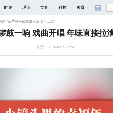
时评
理论
文化
科技
教育
幸福年”图片故事征集展示活动
>
正文
锣鼓一响 戏曲开唱 年味直接拉
来源：
2026-02-23 20:50