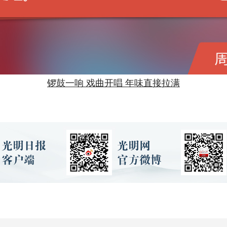
锣鼓一响 戏曲开唱 年味直接拉满