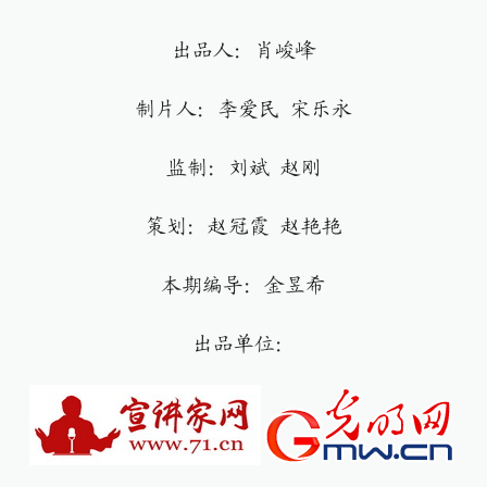
出品人：肖峻峰
制片人：李爱民 宋乐永
监制：刘斌 赵刚
策划：赵冠霞 赵艳艳
本期编导：金昱希
出品单位：