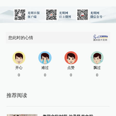
您此时的心情
开心
难过
点赞
飘过
0
0
0
0
推荐阅读