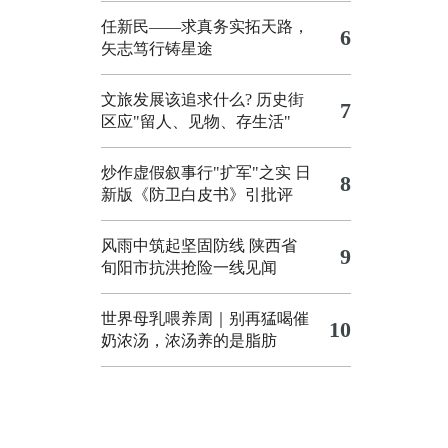
任新民——求真务实拓天路，
6
矢志笃行铸星途
文旅发展该追求什么?
历史街
7
区应"留人、见物、存生活"
炒作虚假叙事行"扩军"之实
日
8
新版《防卫白皮书》引批评
风雨中筑起坚固防线 陕西省
9
旬阳市抗洪抢险一线见闻
世界母乳喂养周｜别再猛喝催
10
奶浓汤，浓汤养的是脂肪