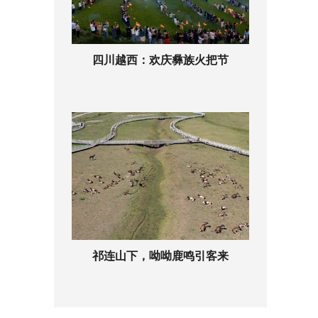
四川越西：欢庆彝族火把节
祁连山下，呦呦鹿鸣引客来