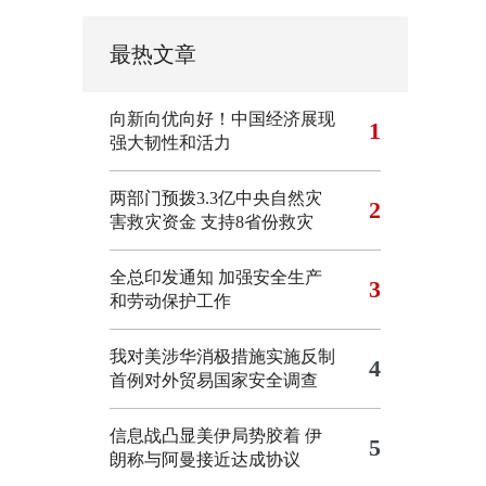
最热文章
向新向优向好！中国经济展现
1
强大韧性和活力
两部门预拨3.3亿中央自然灾
2
害救灾资金 支持8省份救灾
全总印发通知 加强安全生产
3
和劳动保护工作
我对美涉华消极措施实施反制
4
首例对外贸易国家安全调查
信息战凸显美伊局势胶着
伊
5
朗称与阿曼接近达成协议