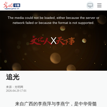
This
is
a
The media could not be loaded, either because the server or
modal
window.
network failed or because the format is not supported.
追光
来源：
光明网
2026-04-29 17:01
来自广西的李燕萍与李燕宁，是中华骨髓