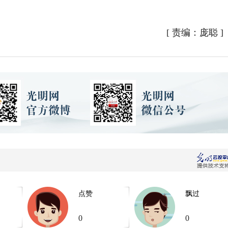
[
责编：庞聪
]
点赞
飘过
0
0