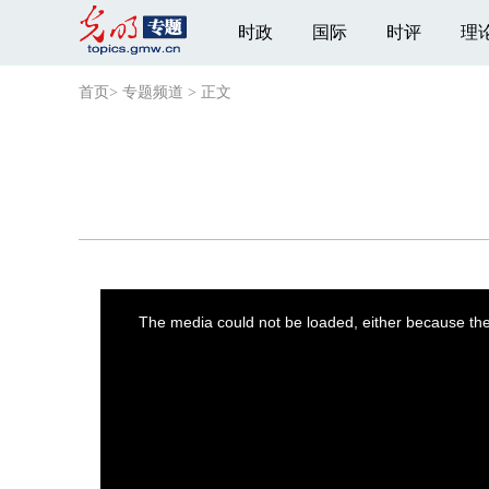
时政
国际
时评
理
首页
>
专题频道
>
正文
This
is
a
The media could not be loaded, either because the 
modal
window.