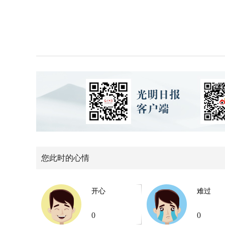
您此时的心情
开心
难过
0
0