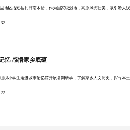
里地区措勤县扎日南木错，作为国家级湿地，高原风光壮美，吸引游人观
:32
记忆 感悟家乡底蕴
组织小学生走进城市记忆馆开展暑期研学，了解家乡人文历史，探寻本土
:22