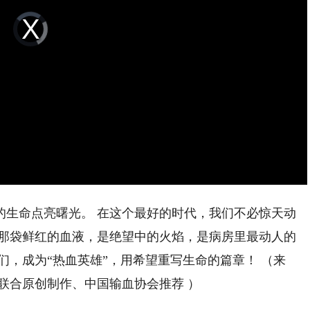
Video
Player
is
loading.
生命点亮曙光。 在这个最好的时代，我们不必惊天动
 那袋鲜红的血液，是绝望中的火焰，是病房里最动人的
们，成为“热血英雄”，用希望重写生命的篇章！ （来
联合原创制作、中国输血协会推荐 ）