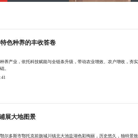
 特色种养的丰收答卷
种养产业，依托科技赋能与全链条升级，带动农业增效、农户增收，夯实
础。
:41
铺展大地图景
鄂尔多斯市鄂托克前旗城川镇北大池盐湖色彩绚丽，历史悠久，独特景致