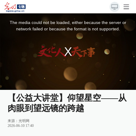
This
is
a
The media could not be loaded, either because the server or
modal
window.
network failed or because the format is not supported.
【公益大讲堂】仰望星空——从
肉眼到望远镜的跨越
来源：
光明网
2026-06-10 17:40