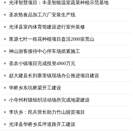
光泽智慧项目：丰圣智能温室蔬菜种植示范基地
圣农熟食品加工六厂安装生产线
光泽县室内体育馆建设进行室外装修
浆源七叶一枝花种植项目盘活2000亩荒山
神山游客接待中心停车场抓紧施工
圣农小镇项目完成投资4900万元
赵大建县长到寨里镇现场办公推进项目建设
华桥乡东坑桥梁开工建设
小寺州村级组织活动场所完成地梁建设
李坊乡：民兵营长助力竹山脱贫项目
光泽县华桥乡瓜坪道路开工建设