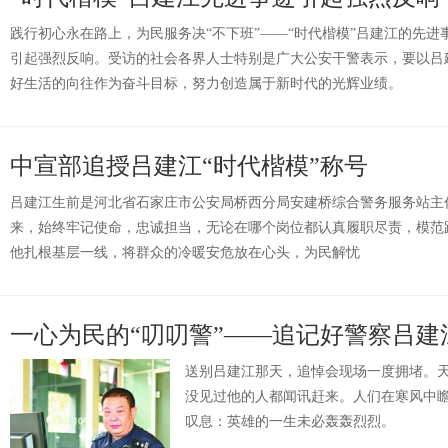
践行初心永在路上，为民服务决“不下班”——“时代楷模”吕建江的先
引起强烈反响。受访的社会各界人士特别是广大公安干警表示，要以吕
好生活的向往作为奋斗目标，努力创造属于新时代的光辉业绩。
中宣部追授吕建江“时代楷模”称号
吕建江生前是河北省石家庄市公安局桥西分局安建桥综合警务服务站主任
来，始终牢记使命，忠诚担当，无论在哪个岗位都认真履职尽责，模范
他扎根基层一线，将群众的冷暖安危放在心头，为民解忧
一心为民的“叨叨警”——追记好警察吕建
送别吕建江那天，追悼会现场一度拥堵。
没见过他的人都闻讯赶来。人们在寒风中
叹息：英雄的一生未必轰轰烈烈。