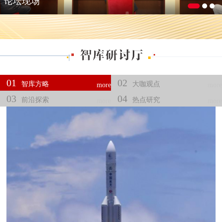
论坛现场
01
02
智库方略
大咖观点
more
more
03
04
前沿探索
热点研究
more
more