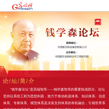
时政
|
国际
|
时评
|
理论
|
文化
|
科技
|
教育
|
经济
|
生活
|
法治
|
更多+
“钱学森论坛”是高端智库——钱学森智库的重要组成部分。论坛
坚持以系统工程为思想利器，致力于推动机器体系、知识体系、信息
体系、专家体系、模型体系及决策支持体系的有机融合，引领世界系