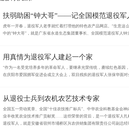
扶弱助困“钟大哥”——记全国模范退役军
虎年一开春，退役军人老李就忙着打理他的特色农产品网店。“生意这么
中的“钟大哥”，就是广东省永道生态集团董事长、全国模范退役军人钟
用真情为退役军人建起一个家
“作为一名受党培养多年的革命军人，要继承光荣传统，赓续红色基因，永
在庆阳市爱国拥军促进会成立大会上，双目残疾的退役军人张保华面对
从退役士兵到农机农艺技术专家
全国五一劳动奖章、全国“十佳农技推广标兵”、中华农业科教基金会神
业丰收奖农业技术推广贡献奖……这些荣誉的背后，是一个退役军人扎
退役军人，就是安徽省宿州市埇桥区兴农供销集团有限责任公司副总经