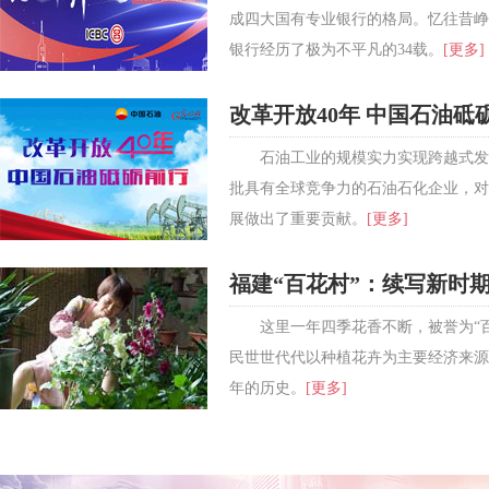
成四大国有专业银行的格局。忆往昔峥
银行经历了极为不平凡的34载。
[更多]
改革开放40年 中国石油砥
石油工业的规模实力实现跨越式发
批具有全球竞争力的石油石化企业，对
展做出了重要贡献。
[更多]
福建“百花村”：续写新时
这里一年四季花香不断，被誉为“
民世世代代以种植花卉为主要经济来源，
年的历史。
[更多]