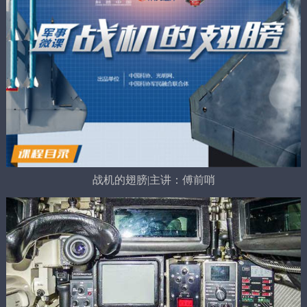
战机的翅膀|主讲：傅前哨