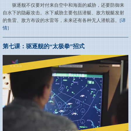
驱逐舰不仅要对付来自空中和海面的威胁，还要防御来
自水下的隐蔽攻击。水下威胁主要包括潜艇、敌方舰艇发射
的鱼雷、敌方布设的水雷等，未来还有各种无人潜航器。
[详
情]
第七课：驱逐舰的“太极拳”招式