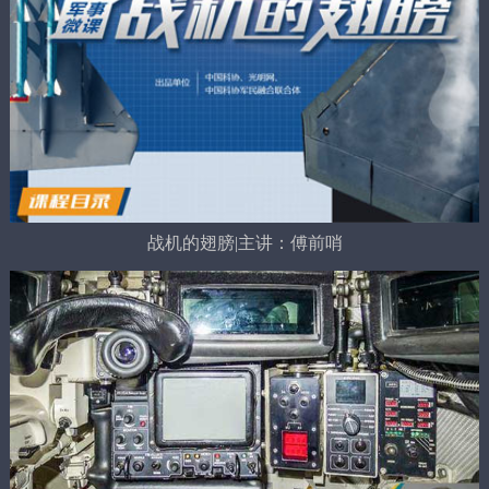
战机的翅膀|主讲：傅前哨