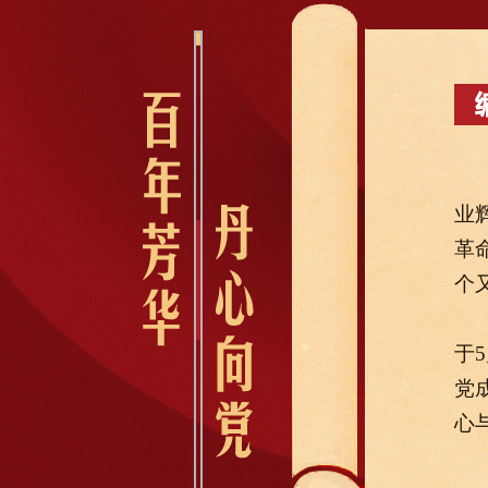
业
革
个
于
党
心