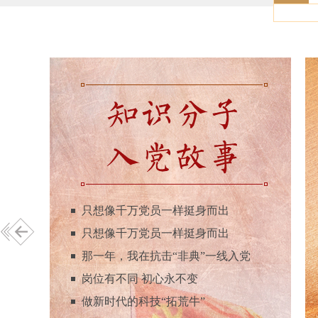
人民英雄纪念碑：永远的丰碑与缅怀
从“有”到“无” 小小车票的“变迁史”
“最牛汽车”映照“压不倒、震不垮”的精神
被历史定格的孔雀厅
一页题词，一份期待