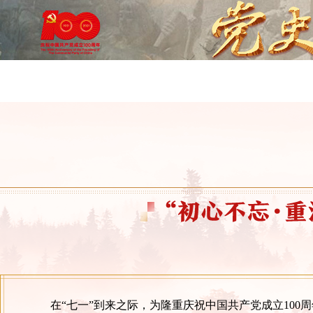
在“七一”到来之际，为隆重庆祝中国共产党成立100