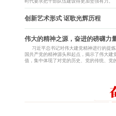
时代要求把干部队伍建设得更加坚强有力。
创新艺术形式 讴歌光辉历程
伟大的精神之源，奋进的磅礴力
习近平总书记对伟大建党精神进行的提炼
国共产党的精神源头和起点，揭示了伟大建
值，集中体现了对党的历史、党的传统、党