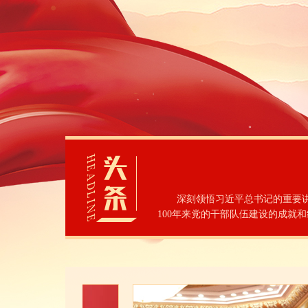
深刻领悟习近平总书记的重要
100年来党的干部队伍建设的成就