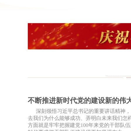
不断推进新时代党的建设新的伟
深刻领悟习近平总书记的重要讲话精神，
去我们为什么能够成功、弄明白未来我们怎
方面就是牢牢把握建党100年来党的干部队