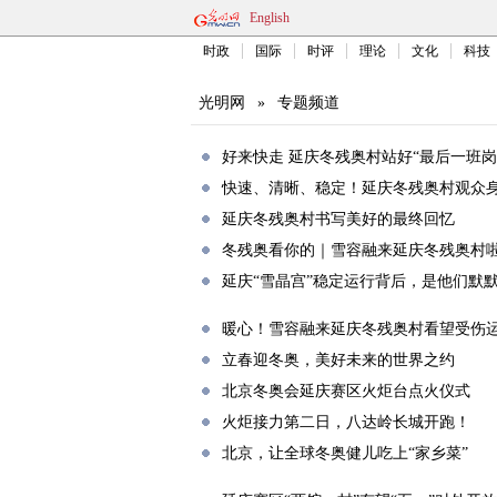
English
时政
国际
时评
理论
文化
科技
光明网
»
专题频道
好来快走 延庆冬残奥村站好“最后一班岗
快速、清晰、稳定！延庆冬残奥村观众
延庆冬残奥村书写美好的最终回忆
冬残奥看你的｜雪容融来延庆冬残奥村
延庆“雪晶宫”稳定运行背后，是他们默
暖心！雪容融来延庆冬残奥村看望受伤
立春迎冬奥，美好未来的世界之约
北京冬奥会延庆赛区火炬台点火仪式
火炬接力第二日，八达岭长城开跑！
北京，让全球冬奥健儿吃上“家乡菜”