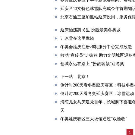
冬奥延庆赛区下半年测试赛时间、赛程
延庆区13支特色冰雪队完成今年首期知
北京石油三座加氢站延庆投用，服务保
延庆治违惠民生 扮靓最美冬奥城
让冰雪在这里燃烧
冬奥会延庆注册和制服分中心完成改造
移动“宣传员”走街巷 助力文明城区迎冬
创城永远在路上 “扮靓容颜”迎冬奥
下一站，北京！
倒计时200天看冬奥延庆赛区：科技冬
倒计时200天看冬奥延庆赛区：冰雪运
海陀儿女共庆建党百年，长城脚下喜迎冬
天
冬奥延庆赛区三大场馆通过“双验收”
1