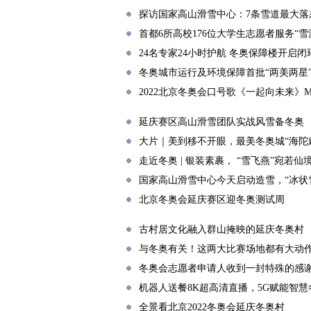
探访国家高山滑雪中心：7条雪道最大落差
首都6所高校176位大学生志愿者服务“雪
24名专家24小时护航 冬奥保障楼开启闭
冬奥城市运行及环境保障首批“两美两星
2022北京冬奥会口号歌《一起向未来》
延庆赛区高山滑雪团队实战风雪备冬奥
大片｜美到移不开眼，最美冬奥城“海陀
走近冬奥 | 银装素裹， “雪飞燕”宛若仙
国家高山滑雪中心今天启动造雪，“冰状
北京冬奥会延庆赛区迎冬奥测试周
古村居文化融入群山掩映的延庆冬奥村
与冬奥有关！这两大比赛场地都有大动
冬奥会志愿者申请人收到一封特殊的感
机器人送餐8K超高清直播，5G赋能智慧
全景看北京2022冬奥会延庆冬奥村