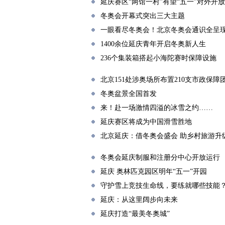
延庆赛区“两馆一村”有望“五一”对外开放
冬奥会开幕式突出三大主题
一眼看尽冬奥会！北京冬奥会通识全呈
1400余位延庆青年开启冬奥新人生
236个集装箱搭起小海陀赛时保障设施
北京151处涉奥场所布置210支市政保障
冬奥盆景全国首发
来！赴一场激情四溢的冰雪之约……
延庆赛区将成为中国滑雪胜地
北京延庆：借冬奥会盛会 助乡村旅游升
冬奥会延庆制服和注册分中心开放运行
延庆 奥林匹克园区明年“五一”开园
守护雪上竞技生命线，要练就哪些技能
延庆：从这里阔步向未来
延庆打造“最美冬奥城”