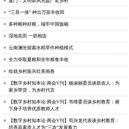
厦门：文明新风充盈广袤乡村
“三良一体” 种出万亩丰收田
多种粮种好粮，端牢中国饭碗
湿地良田 一碧相连
云南澜沧探索水稻旱作种植模式
全力夺取夏粮和全年粮食丰收
绘就乡村振兴壮美画卷
【数字乡村知本论·两会V刊】杨淑丽委员谈新农人：为
家乡带货，为乡村代言
【数字乡村知本论·两会V刊】韦维委员谈乡村教育：俯
下身子培养优质教师人才
【数字乡村知本论·两会V刊】苟兴龙代表谈乡村教育：
培养高素质人才为“三农”发展蓄力