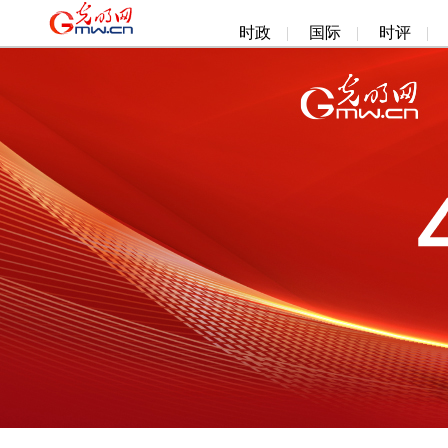
时政
|
国际
|
时评
|