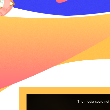
This
is
a
The media could not 
modal
window.