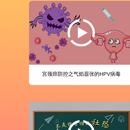
宫颈癌防控之气焰嚣张的HPV病毒