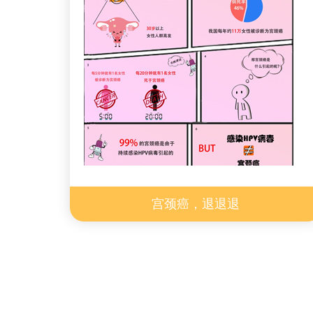
叮~请查收抗焦虑手册
斗癌奇谈之宫颈癌篇